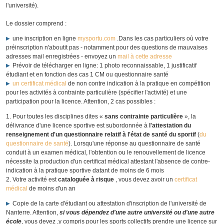
l'université).
Le dossier comprend :
une inscription en ligne
mysportu.com
.Dans les cas particuliers où votre
préinscription n'aboutit pas - notamment pour des questions de mauvaises
adresses mail enregistrées - envoyez un
mail à cette adresse
Prévoir de télécharger en ligne: 1 photo reconnaissable, 1 justificatif
étudiant et en fonction des cas 1 CM ou questionnaire santé
un certificat médical
de non contre indication à la pratique en compétition
pour les activités à contrainte particulière (spécifier l'activité) et une
participation pour la licence. Attention, 2 cas possibles :
Pour toutes les disciplines dites «
sans contrainte particulière
», la
délivrance d'une licence sportive est subordonnée à
l'attestation du
renseignement d'un questionnaire relatif à l'état de santé du sportif
(
du
questionnaire de santé
). Lorsqu'une réponse au questionnaire de santé
conduit à un examen médical, l'obtention ou le renouvellement de licence
nécessite la production d'un certificat médical attestant l'absence de contre-
indication à la pratique sportive datant de moins de 6 mois
Votre activité est
cataloguée à risque
, vous devez avoir un
certificat
médical
de moins d'un an
Copie de la carte d'étudiant ou attestation d'inscription de l'université de
Nanterre. Attention,
si vous dépendez d'une autre université ou d'une autre
école
, vous devez ,y compris pour les sports collectifs prendre une licence sur