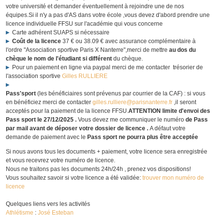
votre université et demander éventuellement à rejoindre une de nos
équipes.Si il n'y a pas d'AS dans votre école ,vous devez d'abord prendre une
licence individuelle FFSU sur l'académie qui vous concerne
Carte adhérent SUAPS si nécessaire
Coût de la licence
37 € ou 38.09 € avec assurance complémentaire à
l'ordre "Association sportive Paris X Nanterre",merci de mettre
au dos du
chèque le nom de l'étudiant si différent
du chèque.
Pour un paiement en ligne via paypal merci de me contacter trésorier de
l'association sportive
Gilles RULLIERE
Pass'sport
(les bénéficiaires sont prévenus par courrier de la CAF) : si vous
en bénéficiez merci de contacter
gilles.rulliere@parisnanterre.fr
,il seront
acceptés pour la paiement de la licence FFSU.
ATTENTION limite d'envoi des
Pass sport le 27/12/2025 .
Vous devez me communiquer le numéro
de Pass
par mail avant de déposer votre dossier de licence .
A défaut votre
demande de paiement avec le
Pass sport ne pourra plus être acceptée
Si nous avons tous les documents + paiement, votre licence sera enregistrée
et vous recevrez votre numéro de licence.
Nous ne traitons pas les documents 24h/24h , prenez vos dispositions!
Vous souhaitez savoir si votre licence a été validée:
trouver mon numéro de
licence
Quelques liens vers les activités
Athlétisme
:
José Esteban