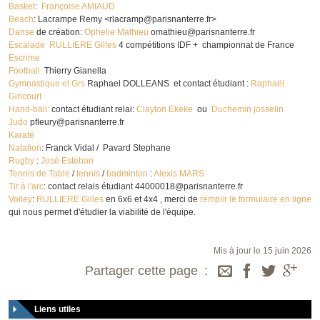
Basket
:
Françoise AMIAUD
Beach
: Lacrampe Remy <rlacramp@parisnanterre.fr>
Danse
de création:
Ophelie Mathieu
omathieu@parisnanterre.fr
Escalade
RULLIERE Gilles
4 compétitions IDF + championnat de France
Escrime
Football:
Thierry Gianella
Gymnastique et Grs
Raphael DOLLEANS et contact étudiant :
Raphaël
Gincourt
Hand-ball:
contact étudiant relai:
Clayton Ekeke
ou
Duchemin josselin
Judo
pfleury@parisnanterre.fr
Karaté
Natation
: Franck Vidal / Pavard Stephane
Rugby
:
José Esteban
Tennis de Table
/
tennis
/
badminton
:
Alexis MARS
Tir à l'arc
: contact relais étudiant 44000018@parisnanterre.fr
Volley
:
RULLIERE Gilles
en 6x6 et 4x4 , merci de
remplir le formulaire en ligne
qui nous permet d'étudier la viabilité de l'équipe.
Mis à jour le 15 juin 2026
Partager cette page
Liens utiles