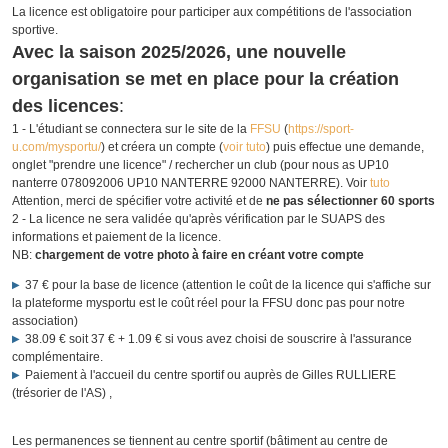
La licence est obligatoire pour participer aux compétitions de l'association
sportive.
Avec la saison 2025/2026, une nouvelle
organisation se met en place pour la création
des licences
:
1 - L'étudiant se connectera sur le site de la
FFSU
(
https://sport-
u.com/mysportu/
) et créera un compte (
voir tuto
) puis effectue une demande,
onglet "prendre une licence" / rechercher un club (pour nous as UP10
nanterre 078092006 UP10 NANTERRE 92000 NANTERRE). Voir
tuto
Attention, merci de spécifier votre activité et de
ne pas sélectionner 60 sports
2 - La licence ne sera validée qu'après vérification par le SUAPS des
informations et paiement de la licence.
NB:
chargement de votre photo à faire en créant votre compte
37 € pour la base de licence (attention le coût de la licence qui s'affiche sur
la plateforme mysportu est le coût réel pour la FFSU donc pas pour notre
association)
38.09 € soit 37 € + 1.09 € si vous avez choisi de souscrire à l'assurance
complémentaire.
Paiement à l'accueil du centre sportif ou auprès de Gilles RULLIERE
(trésorier de l'AS) ,
Les permanences se tiennent au centre sportif (bâtiment au centre de