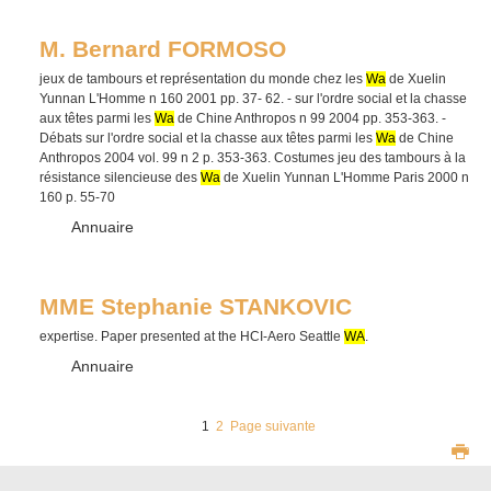
M. Bernard FORMOSO
jeux de tambours et représentation du monde chez les
Wa
de Xuelin
Yunnan L'Homme n 160 2001 pp. 37- 62. - sur l'ordre social et la chasse
aux têtes parmi les
Wa
de Chine Anthropos n 99 2004 pp. 353-363. -
Débats sur l'ordre social et la chasse aux têtes parmi les
Wa
de Chine
Anthropos 2004 vol. 99 n 2 p. 353-363. Costumes jeu des tambours à la
résistance silencieuse des
Wa
de Xuelin Yunnan L'Homme Paris 2000 n
160 p. 55-70
Type :
Annuaire
MME Stephanie STANKOVIC
expertise. Paper presented at the HCI-Aero Seattle
WA
.
Type :
Annuaire
1
2
Page suivante