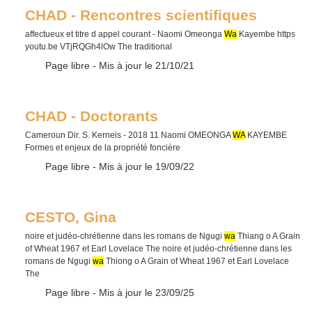
CHAD - Rencontres scientifiques
affectueux et titre d appel courant - Naomi Omeonga
Wa
Kayembe https
youtu.be VTjRQGh4lOw The traditional
Type :
Page libre
- Mis à jour le 21/10/21
CHAD - Doctorants
Cameroun Dir. S. Kerneis - 2018 11 Naomi OMEONGA
WA
KAYEMBE
Formes et enjeux de la propriété foncière
Type :
Page libre
- Mis à jour le 19/09/22
CESTO, Gina
noire et judéo-chrétienne dans les romans de Ngugi
wa
Thiang o A Grain
of Wheat 1967 et Earl Lovelace The noire et judéo-chrétienne dans les
romans de Ngugi
wa
Thiong o A Grain of Wheat 1967 et Earl Lovelace
The
Type :
Page libre
- Mis à jour le 23/09/25