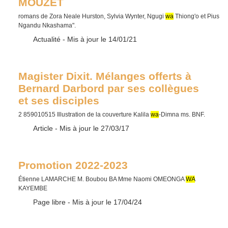
MOUZET
romans de Zora Neale Hurston, Sylvia Wynter, Ngugi
wa
Thiong'o et Pius
Ngandu Nkashama".
Type :
Actualité
- Mis à jour le 14/01/21
Magister Dixit. Mélanges offerts à
Bernard Darbord par ses collègues
et ses disciples
2 859010515 Illustration de la couverture Kalila
wa
-Dimna ms. BNF.
Type :
Article
- Mis à jour le 27/03/17
Promotion 2022-2023
Étienne LAMARCHE M. Boubou BA Mme Naomi OMEONGA
WA
KAYEMBE
Type :
Page libre
- Mis à jour le 17/04/24