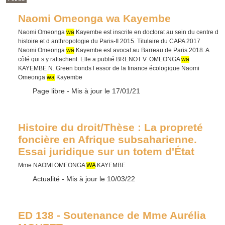
Naomi Omeonga wa Kayembe
Naomi Omeonga
wa
Kayembe est inscrite en doctorat au sein du centre d
histoire et d anthropologie du Paris-II 2015. Titulaire du CAPA 2017
Naomi Omeonga
wa
Kayembe est avocat au Barreau de Paris 2018. A
côté qui s y rattachent. Elle a publié BRENOT V. OMEONGA
wa
KAYEMBE N. Green bonds l essor de la finance écologique Naomi
Omeonga
wa
Kayembe
Type :
Page libre
- Mis à jour le 17/01/21
Histoire du droit/Thèse : La propreté
foncière en Afrique subsaharienne.
Essai juridique sur un totem d'État
Mme NAOMI OMEONGA
WA
KAYEMBE
Type :
Actualité
- Mis à jour le 10/03/22
ED 138 - Soutenance de Mme Aurélia